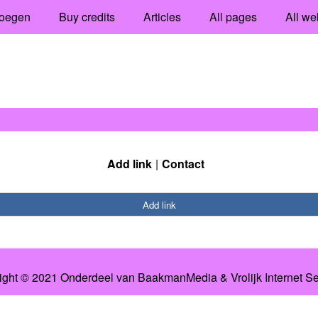
oegen
Buy credits
Articles
All pages
All we
Add link
Contact
Add link
ight © 2021 Onderdeel van
BaakmanMedia
&
Vrolijk Internet S