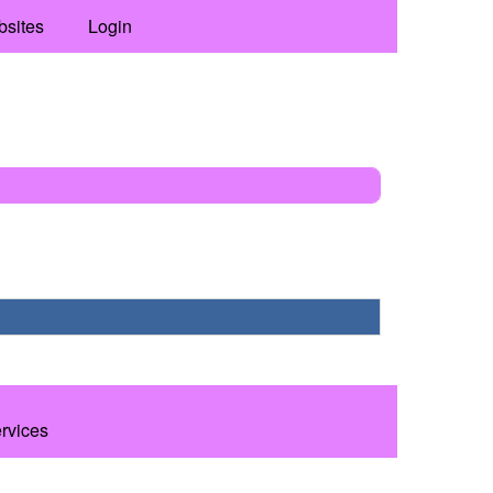
bsites
Login
ervices