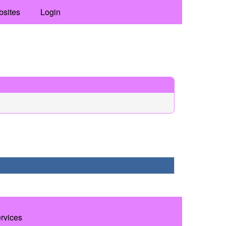
bsites
Login
ervices