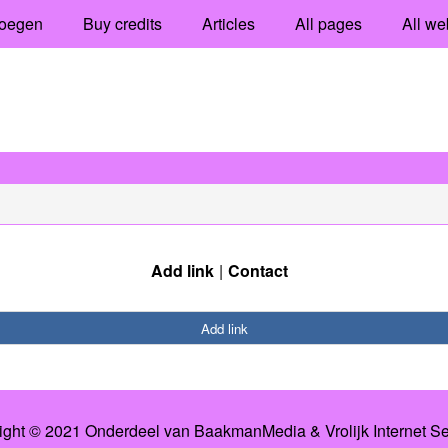
oegen
Buy credits
Articles
All pages
All we
Add link
Contact
Add link
ight © 2021 Onderdeel van
BaakmanMedia
&
Vrolijk Internet S